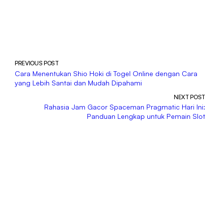
PREVIOUS POST
Cara Menentukan Shio Hoki di Togel Online dengan Cara
yang Lebih Santai dan Mudah Dipahami
NEXT POST
Rahasia Jam Gacor Spaceman Pragmatic Hari Ini:
Panduan Lengkap untuk Pemain Slot