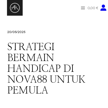
Zum
Inhalt
0,00 €
springen
20/05/2025
STRATEGI
BERMAIN
HANDICAP DI
NOVA88 UNTUK
PEMULA