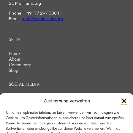
20148 Hamburg
Phone: +49 177 297 3884
Email:
mail@arzukartal.com
SEITE
Home
About
Community
Shop
SOCIAL MEDIA
Zustimmung verwalten
Um dir ein optimales Erlebnis zu bieten, verwenden wir Technologien wie
Cookies, um Geräteinformationen zu speichern und/oder darauf zuzugreifen.
UNSDERE BEZAHLUNGSART
Wenn du diesen Technologien zustimmst, können wir Daten wie das
Surfverhalten oder eindeutige IDs auf dieser Website verarbeiten. Wenn du