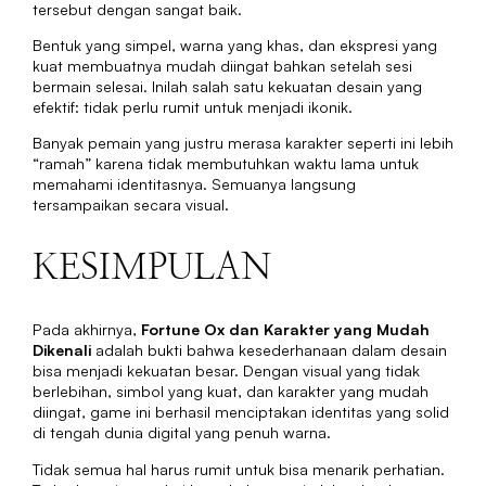
tersebut dengan sangat baik.
Bentuk yang simpel, warna yang khas, dan ekspresi yang
kuat membuatnya mudah diingat bahkan setelah sesi
bermain selesai. Inilah salah satu kekuatan desain yang
efektif: tidak perlu rumit untuk menjadi ikonik.
Banyak pemain yang justru merasa karakter seperti ini lebih
“ramah” karena tidak membutuhkan waktu lama untuk
memahami identitasnya. Semuanya langsung
tersampaikan secara visual.
KESIMPULAN
Pada akhirnya,
Fortune Ox dan Karakter yang Mudah
Dikenali
adalah bukti bahwa kesederhanaan dalam desain
bisa menjadi kekuatan besar. Dengan visual yang tidak
berlebihan, simbol yang kuat, dan karakter yang mudah
diingat, game ini berhasil menciptakan identitas yang solid
di tengah dunia digital yang penuh warna.
Tidak semua hal harus rumit untuk bisa menarik perhatian.